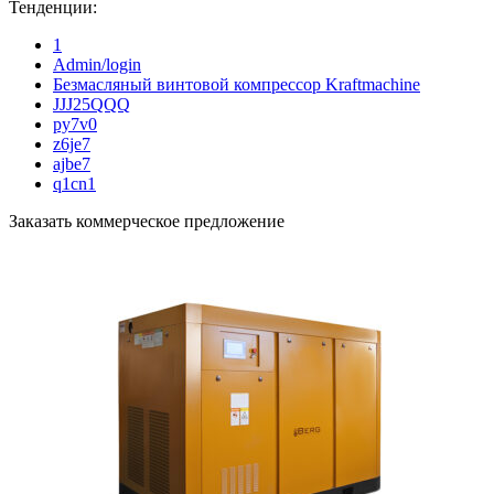
Тенденции:
1
Admin/login
Безмасляный винтовой компрессор Kraftmaсhine
JJJ25QQQ
py7v0
z6je7
ajbe7
q1cn1
Заказать коммерческое предложение