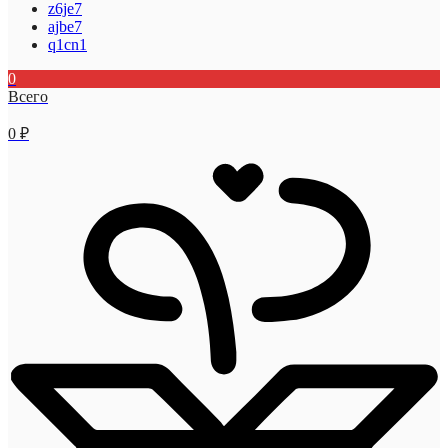
z6je7
ajbe7
q1cn1
0
Всего
0
₽