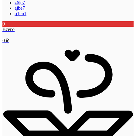
z6je7
ajbe7
q1cn1
0
Всего
0
₽