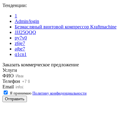
Тенденции:
1
Admin/login
Безмасляный винтовой компрессор Kraftmaсhine
JJJ25QQQ
py7v0
z6je7
ajbe7
q1cn1
Заказать коммерческое предложение
Услуги
ФИО
Телефон
Email
Я принимаю
Политику конфиденциальности
Отправить