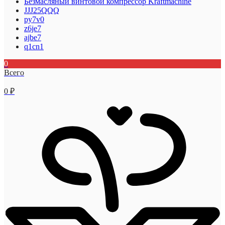
Безмасляный винтовой компрессор Kraftmaсhine
JJJ25QQQ
py7v0
z6je7
ajbe7
q1cn1
0
Всего
0
₽