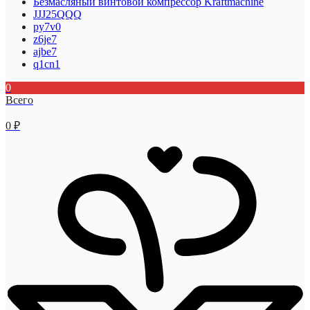
Безмасляный винтовой компрессор Kraftmaсhine
JJJ25QQQ
py7v0
z6je7
ajbe7
q1cn1
0
Всего
0
₽