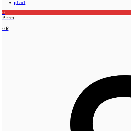
q1cn1
0
Всего
0
₽