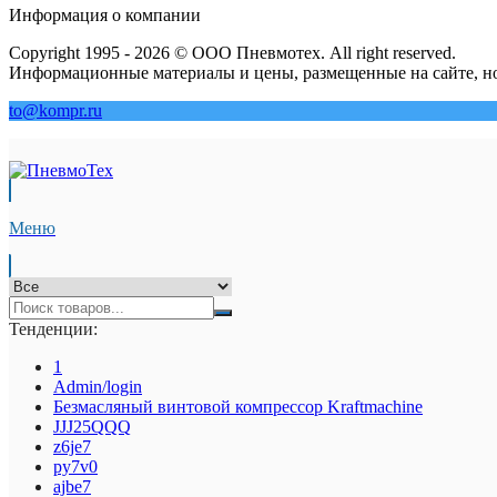
Информация о компании
Copyright 1995 - 2026 © ООО Пневмотех. All right reserved.
Информационные материалы и цены, размещенные на сайте, но
to@kompr.ru
Меню
Тенденции:
1
Admin/login
Безмасляный винтовой компрессор Kraftmaсhine
JJJ25QQQ
z6je7
py7v0
ajbe7