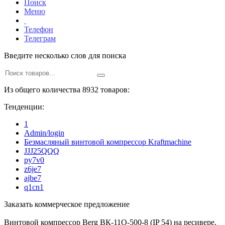
Поиск
Меню
Телефон
Телеграм
Введите несколько слов для поиска
Из общего количества 8932 товаров:
Тенденции:
1
Admin/login
Безмасляный винтовой компрессор Kraftmaсhine
JJJ25QQQ
py7v0
z6je7
ajbe7
q1cn1
Заказать коммерческое предложение
Винтовой компрессор Berg ВК-11О-500-8 (IP 54) на ресивере,