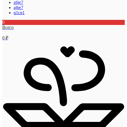
z6je7
ajbe7
q1cn1
0
Всего
0
₽