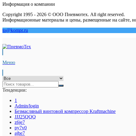
Информация о компании
Copyright 1995 - 2026 © ООО Пневмотех. All right reserved.
Информационные материалы и цены, размещенные на сайте, но
to@kompr.ru
Меню
Тенденции:
1
Admin/login
Безмасляный винтовой компрессор Kraftmaсhine
JJJ25QQQ
z6je7
py7v0
ajbe7