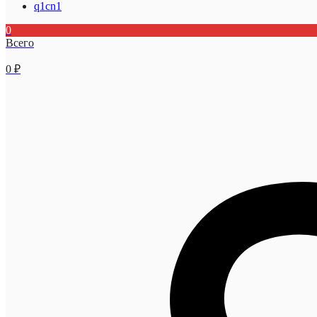
q1cn1
0
Всего
0
₽