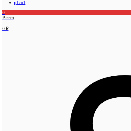
q1cn1
0
Всего
0
₽