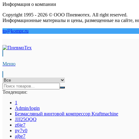
Информация о компании
Copyright 1995 - 2026 © ООО Пневмотех. All right reserved.
Информационные материалы и цены, размещенные на сайте, но
to@kompr.ru
Меню
Тенденции:
1
Admin/login
Безмасляный винтовой компрессор Kraftmaсhine
JJJ25QQQ
z6je7
py7v0
ajbe7