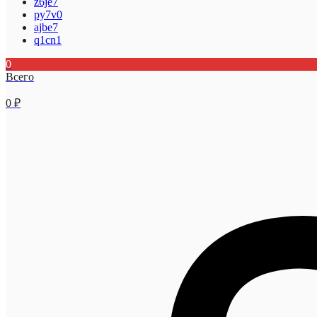
z6je7
py7v0
ajbe7
q1cn1
0
Всего
0
₽