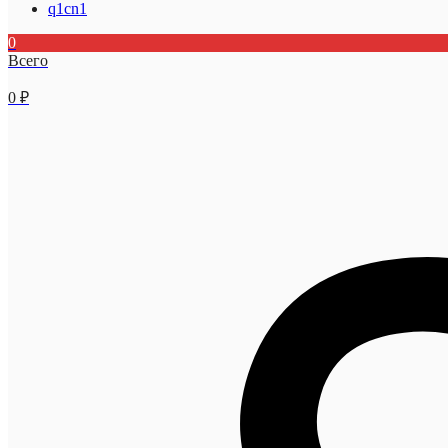
q1cn1
0
Всего
0
₽