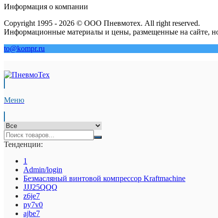
Информация о компании
Copyright 1995 - 2026 © ООО Пневмотех. All right reserved.
Информационные материалы и цены, размещенные на сайте, но
to@kompr.ru
Меню
Тенденции:
1
Admin/login
Безмасляный винтовой компрессор Kraftmaсhine
JJJ25QQQ
z6je7
py7v0
ajbe7