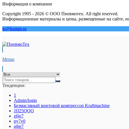
Информация о компании
Copyright 1995 - 2026 © ООО Пневмотех. All right reserved.
Информационные материалы и цены, размещенные на сайте, но
to@kompr.ru
Меню
Тенденции:
1
Admin/login
Безмасляный винтовой компрессор Kraftmaсhine
JJJ25QQQ
z6je7
py7v0
ajbe7