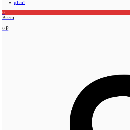
q1cn1
0
Всего
0
₽