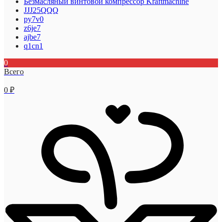
Безмасляный винтовой компрессор Kraftmaсhine
JJJ25QQQ
py7v0
z6je7
ajbe7
q1cn1
0
Всего
0
₽