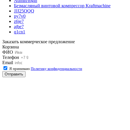
Admin/login
Безмасляный винтовой компрессор Kraftmaсhine
JJJ25QQQ
py7v0
z6je7
ajbe7
q1cn1
Заказать коммерческое предложение
Корзина
ФИО
Телефон
Email
Я принимаю
Политику конфиденциальности
Отправить