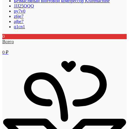
Безмасляный винтовой компрессор Kraftmaсhine
JJJ25QQQ
py7v0
z6je7
ajbe7
q1cn1
0
Всего
0
₽