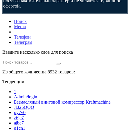
носят ознакомительный характер и не являются публичной
офертой.
Поиск
Меню
Телефон
Телеграм
Введите несколько слов для поиска
Из общего количества 8932 товаров:
Тенденции:
1
Admin/login
Безмасляный винтовой компрессор Kraftmaсhine
JJJ25QQQ
py7v0
z6je7
ajbe7
q1cn1