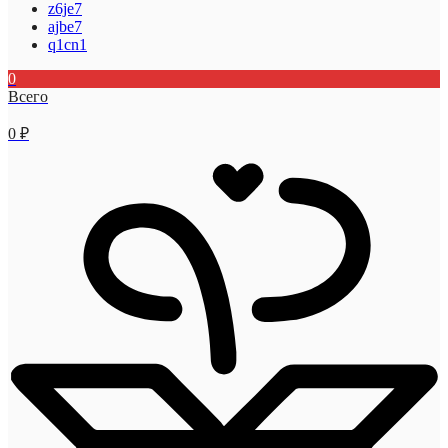
z6je7
ajbe7
q1cn1
0
Всего
0
₽