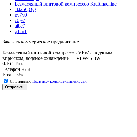
Безмасляный винтовой компрессор Kraftmaсhine
JJJ25QQQ
py7v0
z6je7
ajbe7
q1cn1
Заказать коммерческое предложение
Безмасляный винтовой компрессор VFW с водяным
впрыском, водяное охлаждение — VFW45-8W
ФИО
Телефон
Email
Я принимаю
Политику конфиденциальности
Отправить