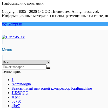
Информация о компании
Copyright 1995 - 2026 © ООО Пневмотех. All right reserved.
Информационные материалы и цены, размещенные на сайте, но
to@kompr.ru
Меню
Тенденции:
1
Admin/login
Безмасляный винтовой компрессор Kraftmaсhine
JJJ25QQQ
z6je7
py7v0
ajbe7