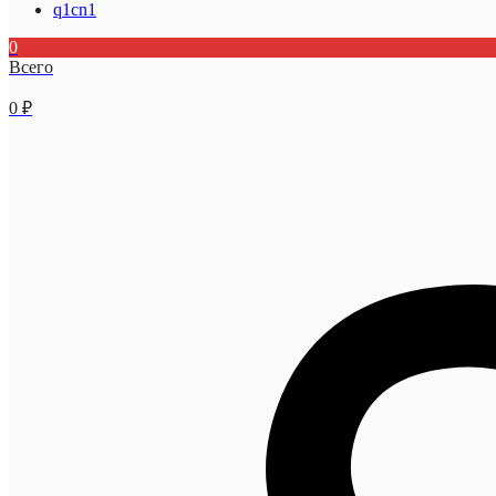
q1cn1
0
Всего
0
₽