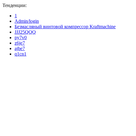
Тенденции:
1
Admin/login
Безмасляный винтовой компрессор Kraftmaсhine
JJJ25QQQ
py7v0
z6je7
ajbe7
q1cn1