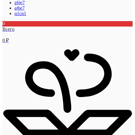
z6je7
ajbe7
q1cn1
0
Всего
0
₽