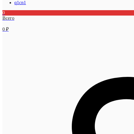
q1cn1
0
Всего
0
₽