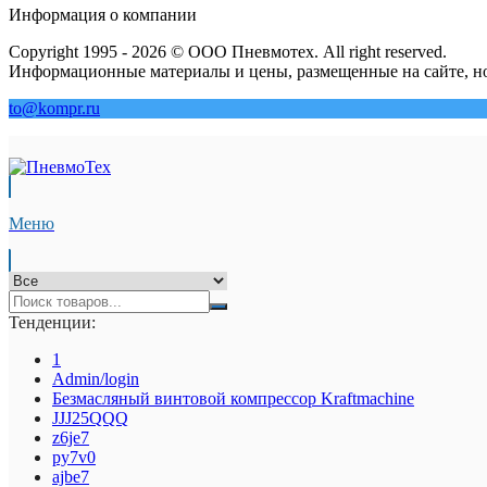
Информация о компании
Copyright 1995 - 2026 © ООО Пневмотех. All right reserved.
Информационные материалы и цены, размещенные на сайте, но
to@kompr.ru
Меню
Тенденции:
1
Admin/login
Безмасляный винтовой компрессор Kraftmaсhine
JJJ25QQQ
z6je7
py7v0
ajbe7