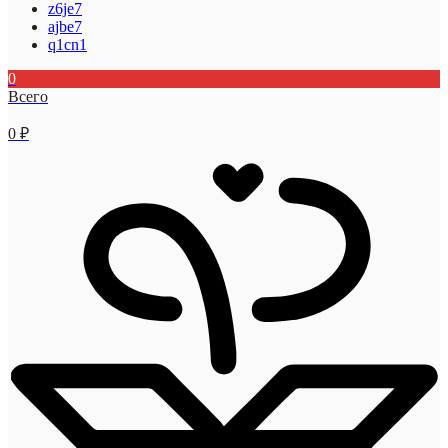
z6je7
ajbe7
q1cn1
0
Всего
0
₽