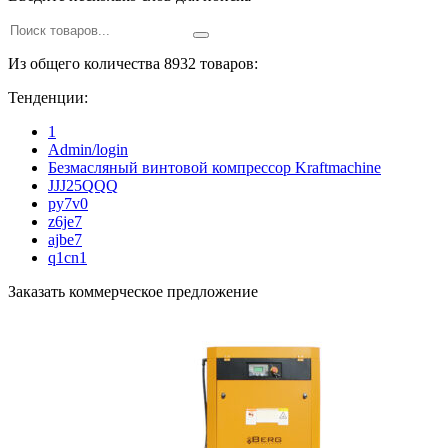
Из общего количества 8932 товаров:
Тенденции:
1
Admin/login
Безмасляный винтовой компрессор Kraftmaсhine
JJJ25QQQ
py7v0
z6je7
ajbe7
q1cn1
Заказать коммерческое предложение