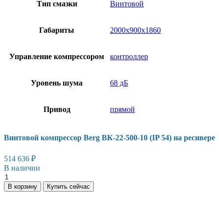
Тип смазки
Винтовой
Габариты
2000х900х1860
Управление компрессором
контроллер
Уровень шума
68 дБ
Привод
прямой
Винтовой компрессор Berg ВК-22-500-10 (IP 54) на ресивере
514 636
₽
В наличии
Винтовой
компрессор
В корзину
Купить сейчас
Berg
ВК-22-
500-