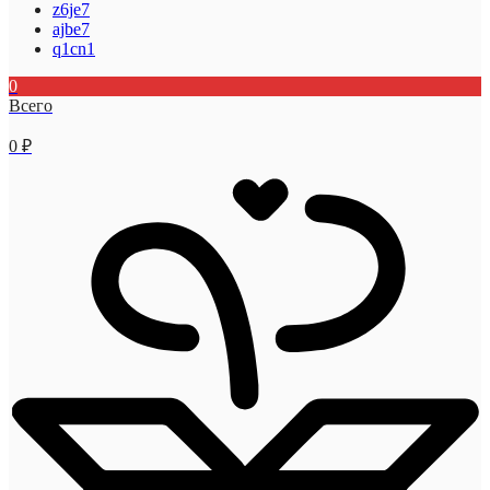
z6je7
ajbe7
q1cn1
0
Всего
0
₽