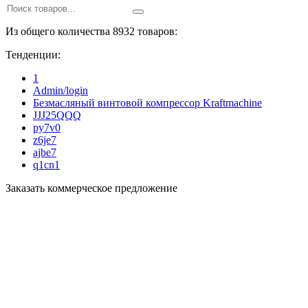
Из общего количества 8932 товаров:
Тенденции:
1
Admin/login
Безмасляный винтовой компрессор Kraftmaсhine
JJJ25QQQ
py7v0
z6je7
ajbe7
q1cn1
Заказать коммерческое предложение