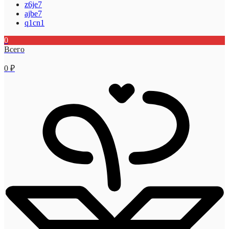
z6je7
ajbe7
q1cn1
0
Всего
0
₽