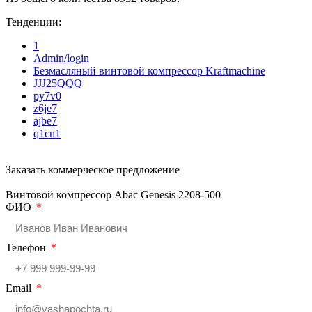
Тенденции:
1
Admin/login
Безмасляный винтовой компрессор Kraftmaсhine
JJJ25QQQ
py7v0
z6je7
ajbe7
q1cn1
Заказать коммерческое предложение
Винтовой компрессор Abac Genesis 2208-500
ФИО
Телефон
Email