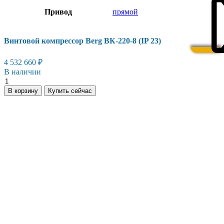
Привод
прямой
Винтовой компрессор Berg ВК-220-8 (IP 23)
4 532 660
₽
В наличии
Винтовой
компрессор
В корзину
Купить сейчас
Berg
ВК-220-
8
(IP
23)
количество