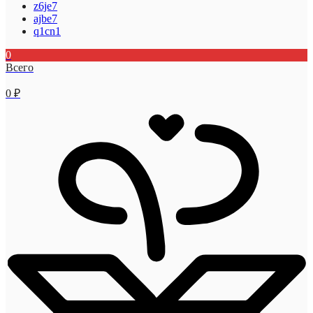
z6je7
ajbe7
q1cn1
0
Всего
0
₽