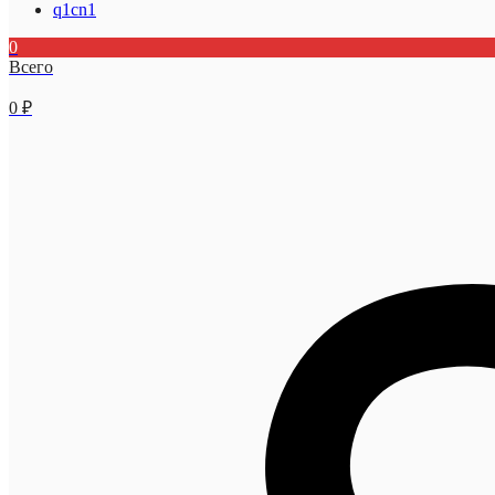
q1cn1
0
Всего
0
₽