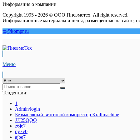
Информация о компании
Copyright 1995 - 2026 © ООО Пневмотех. All right reserved.
Информационные материалы и цены, размещенные на сайте, но
to@kompr.ru
Меню
Тенденции:
1
Admin/login
Безмасляный винтовой компрессор Kraftmaсhine
JJJ25QQQ
z6je7
py7v0
ajbe7