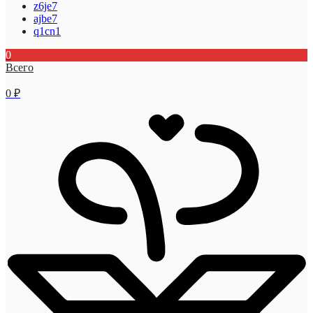
z6je7
ajbe7
q1cn1
0
Всего
0
₽