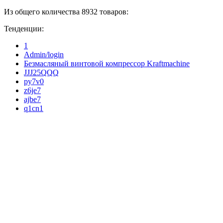
Из общего количества 8932 товаров:
Тенденции:
1
Admin/login
Безмасляный винтовой компрессор Kraftmaсhine
JJJ25QQQ
py7v0
z6je7
ajbe7
q1cn1