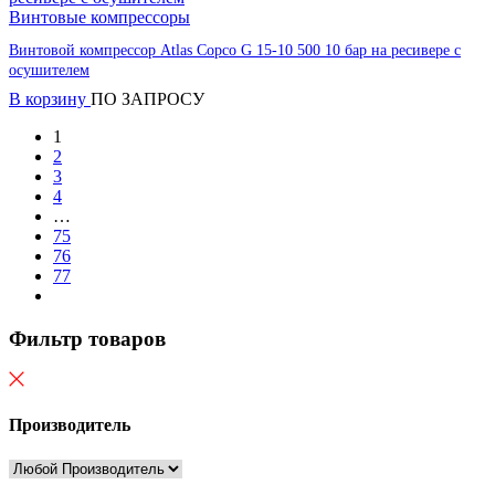
Винтовые компрессоры
Винтовой компрессор Atlas Copco G 15-10 500 10 бар на ресивере с
осушителем
В корзину
ПО ЗАПРОСУ
1
2
3
4
…
75
76
77
Фильтр товаров
Производитель