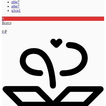
z6je7
ajbe7
q1cn1
0
Всего
0
₽