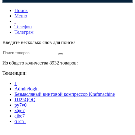
Поиск
Меню
Телефон
Телеграм
Введите несколько слов для поиска
Из общего количества 8932 товаров:
Тенденции:
1
Admin/login
Безмасляный винтовой компрессор Kraftmaсhine
JJJ25QQQ
py7v0
z6je7
ajbe7
q1cn1