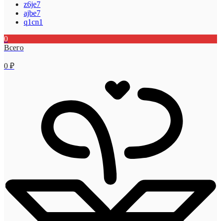
z6je7
ajbe7
q1cn1
0
Всего
0
₽