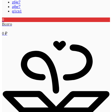
z6je7
ajbe7
q1cn1
0
Всего
0
₽