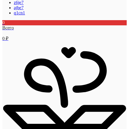
z6je7
ajbe7
q1cn1
0
Всего
0
₽