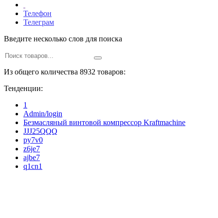
Телефон
Телеграм
Введите несколько слов для поиска
Из общего количества 8932 товаров:
Тенденции:
1
Admin/login
Безмасляный винтовой компрессор Kraftmaсhine
JJJ25QQQ
py7v0
z6je7
ajbe7
q1cn1