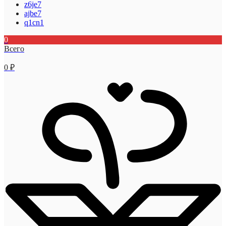
z6je7
ajbe7
q1cn1
0
Всего
0
₽