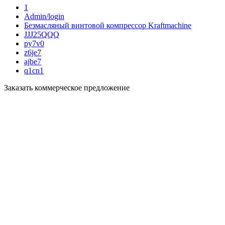
1
Admin/login
Безмасляный винтовой компрессор Kraftmaсhine
JJJ25QQQ
py7v0
z6je7
ajbe7
q1cn1
Заказать коммерческое предложение