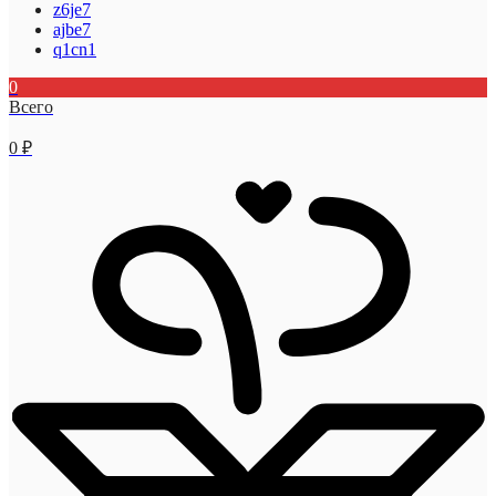
z6je7
ajbe7
q1cn1
0
Всего
0
₽