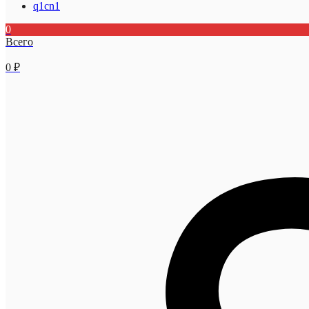
q1cn1
0
Всего
0
₽