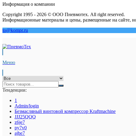
Информация о компании
Copyright 1995 - 2026 © ООО Пневмотех. All right reserved.
Информационные материалы и цены, размещенные на сайте, но
to@kompr.ru
Меню
Тенденции:
1
Admin/login
Безмасляный винтовой компрессор Kraftmaсhine
JJJ25QQQ
z6je7
py7v0
ajbe7