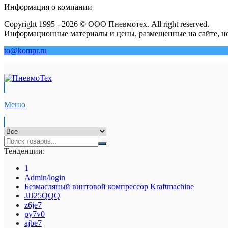
Информация о компании
Copyright 1995 - 2026 © ООО Пневмотех. All right reserved.
Информационные материалы и цены, размещенные на сайте, но
to@kompr.ru
Меню
Тенденции:
1
Admin/login
Безмасляный винтовой компрессор Kraftmaсhine
JJJ25QQQ
z6je7
py7v0
ajbe7