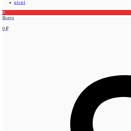
q1cn1
0
Всего
0
₽