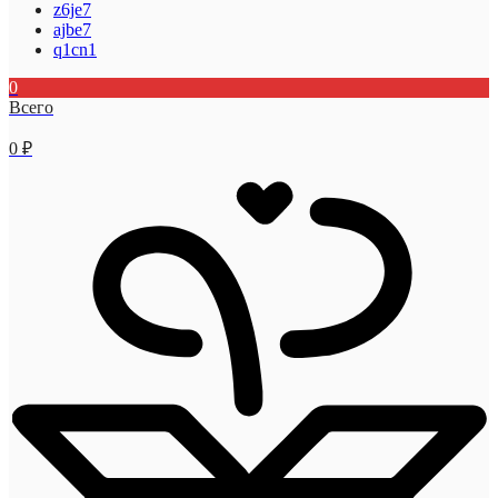
z6je7
ajbe7
q1cn1
0
Всего
0
₽