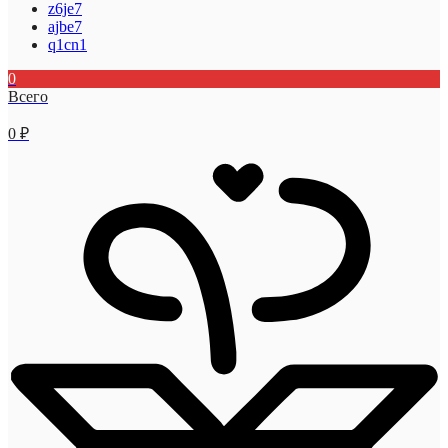
z6je7
ajbe7
q1cn1
0
Всего
0
₽