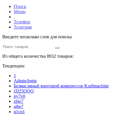
Поиск
Меню
Телефон
Телеграм
Введите несколько слов для поиска
Из общего количества 8932 товаров:
Тенденции:
1
Admin/login
Безмасляный винтовой компрессор Kraftmaсhine
JJJ25QQQ
py7v0
z6je7
ajbe7
q1cn1