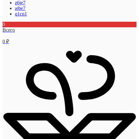
z6je7
ajbe7
q1cn1
0
Всего
0
₽