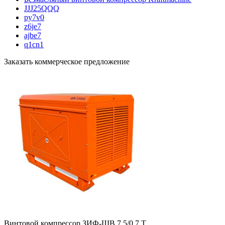
JJJ25QQQ
py7v0
z6je7
ajbe7
q1cn1
Заказать коммерческое предложение
Винтовой компрессор ЗИФ-ШВ 7,5/0,7 Т