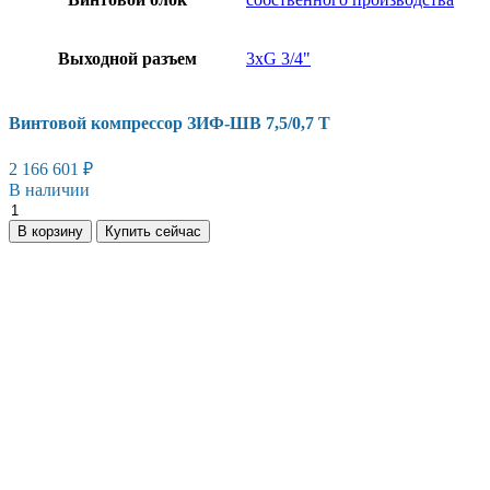
Выходной разъем
3хG 3/4"
Винтовой компрессор ЗИФ-ШВ 7,5/0,7 Т
2 166 601
₽
В наличии
Винтовой
компрессор
В корзину
Купить сейчас
ЗИФ-
ШВ
7,5/0,7
Т
количество