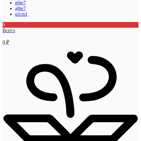
z6je7
ajbe7
q1cn1
0
Всего
0
₽