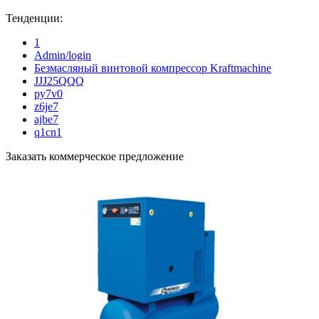
Тенденции:
1
Admin/login
Безмасляный винтовой компрессор Kraftmaсhine
JJJ25QQQ
py7v0
z6je7
ajbe7
q1cn1
Заказать коммерческое предложение