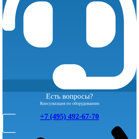
количество
Есть вопросы?
Консультация по оборудованию
+7 (495) 492-67-70