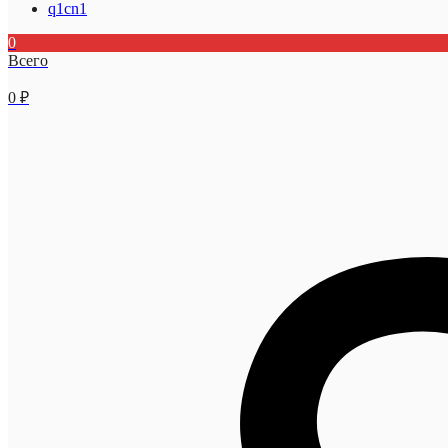
q1cn1
0
Всего
0
₽