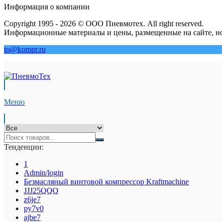
Информация о компании
Copyright 1995 - 2026 © ООО Пневмотех. All right reserved.
Информационные материалы и цены, размещенные на сайте, но
to@kompr.ru
Меню
Тенденции:
1
Admin/login
Безмасляный винтовой компрессор Kraftmaсhine
JJJ25QQQ
z6je7
py7v0
ajbe7