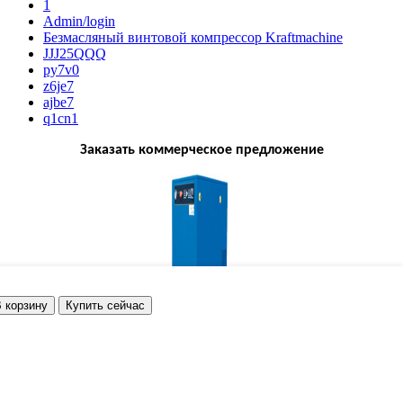
1
Admin/login
Безмасляный винтовой компрессор Kraftmaсhine
JJJ25QQQ
py7v0
z6je7
ajbe7
q1cn1
Заказать коммерческое предложение
интовой
мпрессор
 корзину
Купить сейчас
меза
К5E-
сивере
0