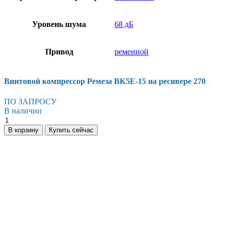
Уровень шума
68 дБ
Привод
ременной
Винтовой компрессор Ремеза ВК5E-15 на ресивере 270
ПО ЗАПРОСУ
В наличии
Винтовой
компрессор
В корзину
Купить сейчас
Ремеза
ВК5E-
15
на
ресивере
270
количество