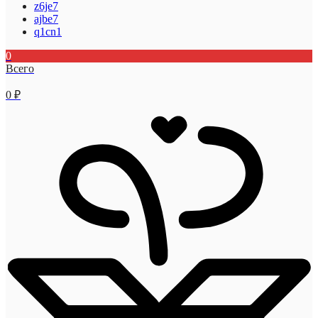
z6je7
ajbe7
q1cn1
0
Всего
0
₽