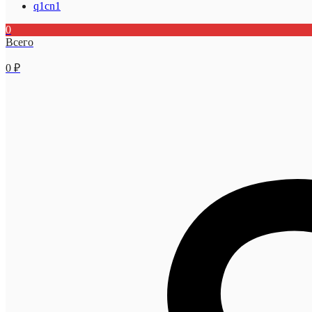
q1cn1
0
Всего
0
₽