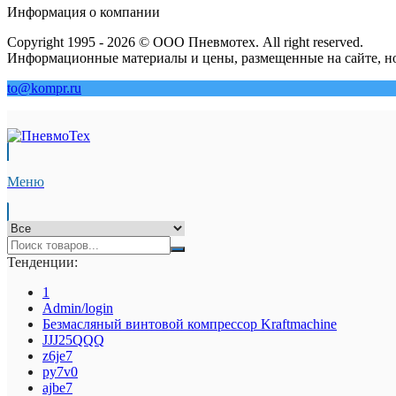
Информация о компании
Copyright 1995 - 2026 © ООО Пневмотех. All right reserved.
Информационные материалы и цены, размещенные на сайте, но
to@kompr.ru
Меню
Тенденции:
1
Admin/login
Безмасляный винтовой компрессор Kraftmaсhine
JJJ25QQQ
z6je7
py7v0
ajbe7