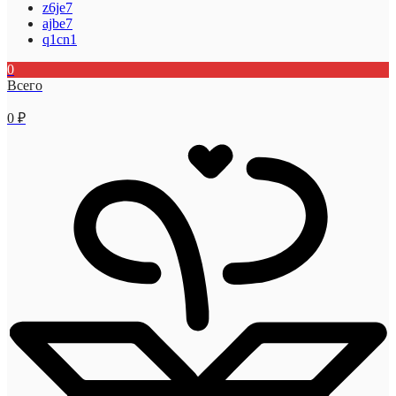
z6je7
ajbe7
q1cn1
0
Всего
0
₽