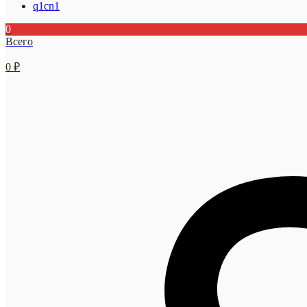
q1cn1
0
Всего
0
₽