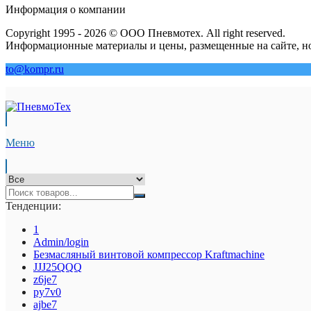
Информация о компании
Copyright 1995 - 2026 © ООО Пневмотех. All right reserved.
Информационные материалы и цены, размещенные на сайте, но
to@kompr.ru
Меню
Тенденции:
1
Admin/login
Безмасляный винтовой компрессор Kraftmaсhine
JJJ25QQQ
z6je7
py7v0
ajbe7