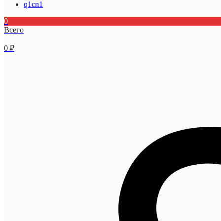
q1cn1
0
Всего
0
₽