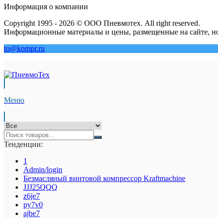
Информация о компании
Copyright 1995 - 2026 © ООО Пневмотех. All right reserved.
Информационные материалы и цены, размещенные на сайте, но
to@kompr.ru
Меню
Тенденции:
1
Admin/login
Безмасляный винтовой компрессор Kraftmaсhine
JJJ25QQQ
z6je7
py7v0
ajbe7