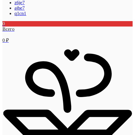
z6je7
ajbe7
q1cn1
0
Всего
0
₽