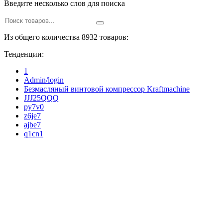
Введите несколько слов для поиска
Из общего количества 8932 товаров:
Тенденции:
1
Admin/login
Безмасляный винтовой компрессор Kraftmaсhine
JJJ25QQQ
py7v0
z6je7
ajbe7
q1cn1