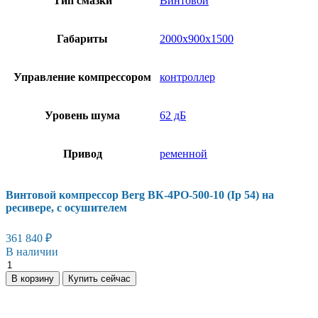
Тип смазки
Винтовой
Габариты
2000х900х1500
Управление компрессором
контроллер
Уровень шума
62 дБ
Привод
ременной
Винтовой компрессор Berg ВК-4РО-500-10 (Ip 54) на
ресивере, с осушителем
361 840
₽
В наличии
Винтовой
компрессор
В корзину
Купить сейчас
Berg
ВК-4РО-500-
10