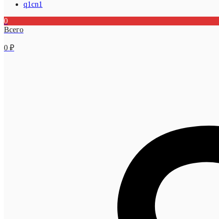
q1cn1
0
Всего
0
₽