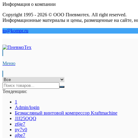
Информация о компании
Copyright 1995 - 2026 © ООО Пневмотех. All right reserved.
Информационные материалы и цены, размещенные на сайте, но
to@kompr.ru
Меню
Тенденции:
1
Admin/login
Безмасляный винтовой компрессор Kraftmaсhine
JJJ25QQQ
z6je7
py7v0
ajbe7