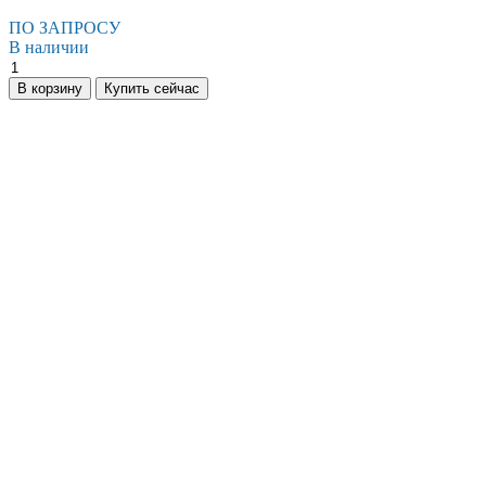
ПО ЗАПРОСУ
В наличии
В корзину
Купить сейчас
Есть вопросы?
Консультация по оборудованию
+7 (495) 492-67-70
ЗАКАЗАТЬ ЗВОНОК