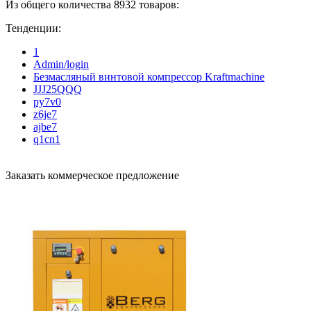
Из общего количества 8932 товаров:
Тенденции:
1
Admin/login
Безмасляный винтовой компрессор Kraftmaсhine
JJJ25QQQ
py7v0
z6je7
ajbe7
q1cn1
Заказать коммерческое предложение