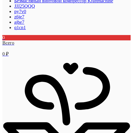
Безмасляный винтовой компрессор Kraftmaсhine
JJJ25QQQ
py7v0
z6je7
ajbe7
q1cn1
0
Всего
0
₽