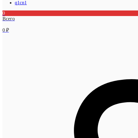
q1cn1
0
Всего
0
₽