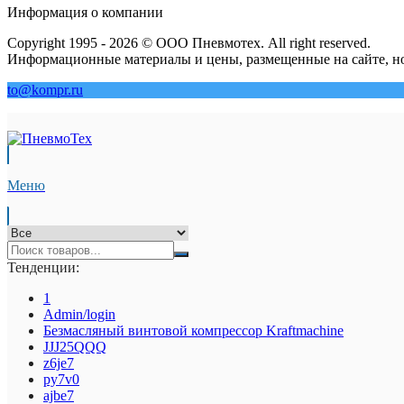
Информация о компании
Copyright 1995 - 2026 © ООО Пневмотех. All right reserved.
Информационные материалы и цены, размещенные на сайте, но
to@kompr.ru
Меню
Тенденции:
1
Admin/login
Безмасляный винтовой компрессор Kraftmaсhine
JJJ25QQQ
z6je7
py7v0
ajbe7