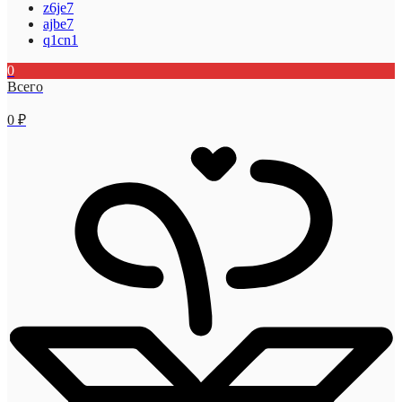
z6je7
ajbe7
q1cn1
0
Всего
0
₽