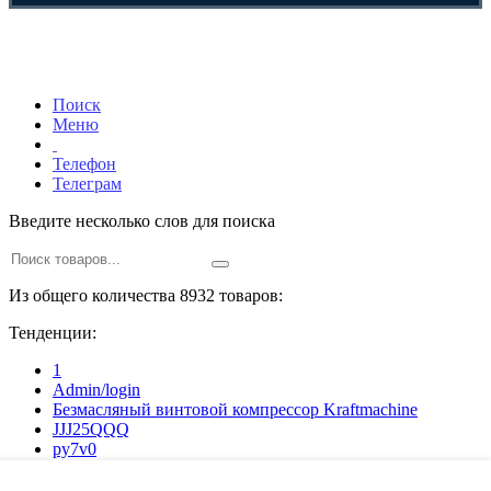
Поиск
Меню
Телефон
Телеграм
Введите несколько слов для поиска
Из общего количества 8932 товаров:
Тенденции:
1
Admin/login
Безмасляный винтовой компрессор Kraftmaсhine
JJJ25QQQ
py7v0
z6je7
ajbe7