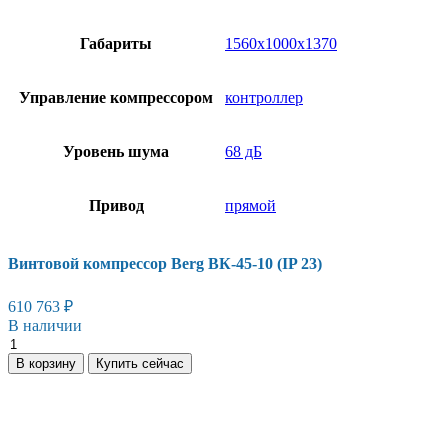
Габариты
1560х1000х1370
Управление компрессором
контроллер
Уровень шума
68 дБ
Привод
прямой
Винтовой компрессор Berg ВК-45-10 (IP 23)
610 763
₽
В наличии
Винтовой
компрессор
В корзину
Купить сейчас
Berg
ВК-45-
10
(IP