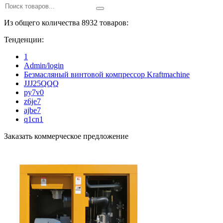
Из общего количества 8932 товаров:
Тенденции:
1
Admin/login
Безмасляный винтовой компрессор Kraftmaсhine
JJJ25QQQ
py7v0
z6je7
ajbe7
q1cn1
Заказать коммерческое предложение