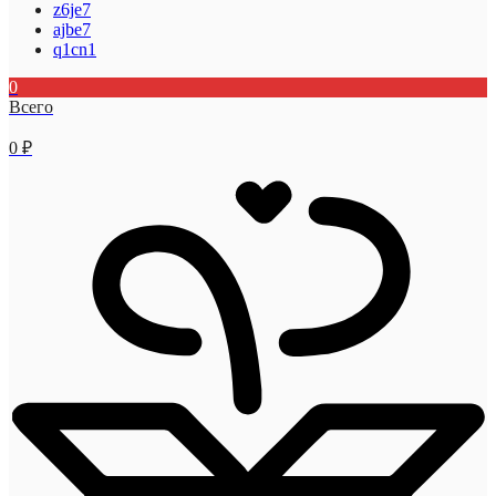
z6je7
ajbe7
q1cn1
0
Всего
0
₽