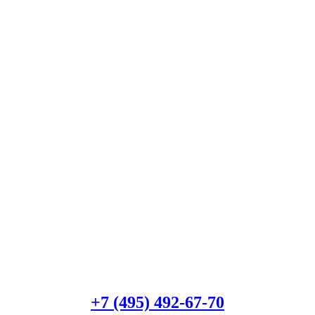
23)
количество
Есть вопросы?
Консультация по оборудованию
+7 (495) 492-67-70