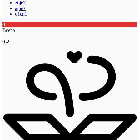
z6je7
ajbe7
q1cn1
0
Всего
0
₽