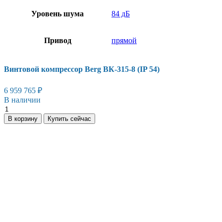
Уровень шума
84 дБ
Привод
прямой
Винтовой компрессор Berg ВК-315-8 (IP 54)
6 959 765
₽
В наличии
Винтовой
компрессор
В корзину
Купить сейчас
Berg
ВК-315-
8
(IP
54)
количество