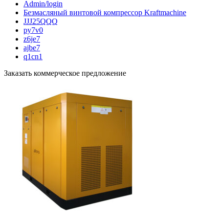
Admin/login
Безмасляный винтовой компрессор Kraftmaсhine
JJJ25QQQ
py7v0
z6je7
ajbe7
q1cn1
Заказать коммерческое предложение