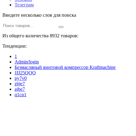
Телеграм
Введите несколько слов для поиска
Из общего количества 8932 товаров:
Тенденции:
1
Admin/login
Безмасляный винтовой компрессор Kraftmaсhine
JJJ25QQQ
py7v0
z6je7
ajbe7
q1cn1