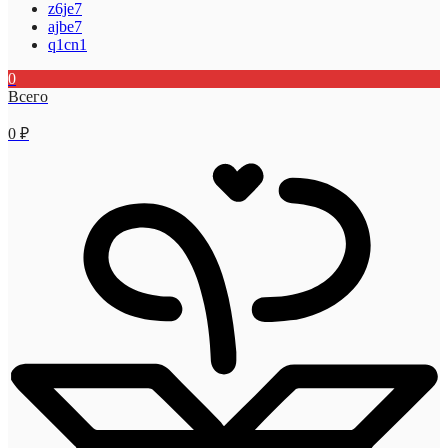
z6je7
ajbe7
q1cn1
0
Всего
0
₽