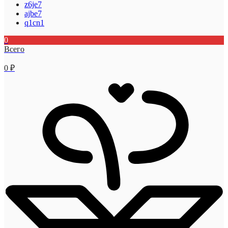
z6je7
ajbe7
q1cn1
0
Всего
0
₽