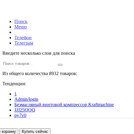
Поиск
Меню
Телефон
Телеграм
Введите несколько слов для поиска
Из общего количества 8932 товаров:
Тенденции:
1
Admin/login
Безмасляный винтовой компрессор Kraftmaсhine
JJJ25QQQ
py7v0
z6je7
ajbe7
q1cn1
 корзину
Купить сейчас